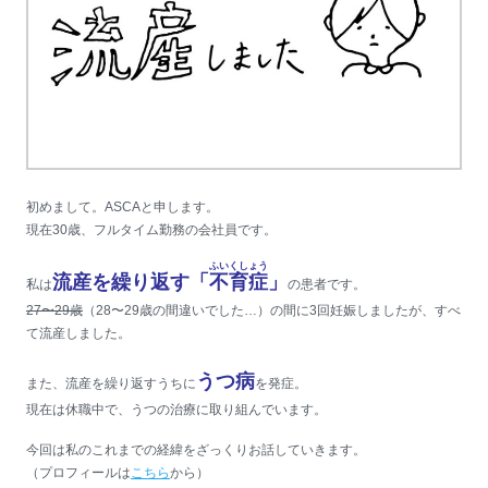
初めまして。ASCAと申します。
現在30歳、フルタイム勤務の会社員です。
ふいくしょう
流産を繰り返す「
不育症
」
私は
の患者です。
27〜29歳
（28〜29歳の間違いでした…）の間に3回妊娠しましたが、すべ
て流産しました。
うつ病
また、流産を繰り返すうちに
を発症。
現在は休職中で、うつの治療に取り組んでいます。
今回は私のこれまでの経緯をざっくりお話していきます。
（プロフィールは
こちら
から）