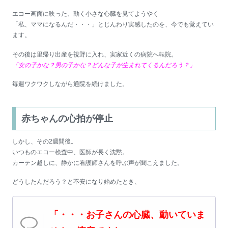
エコー画面に映った、動く小さな心臓を見てようやく
「私、ママになるんだ・・・」とじんわり実感したのを、今でも覚えてい
ます。
その後は里帰り出産を視野に入れ、実家近くの病院へ転院。
「女の子かな？男の子かな？どんな子が生まれてくるんだろう？」
毎週ワクワクしながら通院を続けました。
赤ちゃんの心拍が停止
しかし、その2週間後。
いつものエコー検査中、医師が長く沈黙。
カーテン越しに、静かに看護師さんを呼ぶ声が聞こえました。
どうしたんだろう？と不安になり始めたとき、
「・・・お子さんの心臓、動いていま