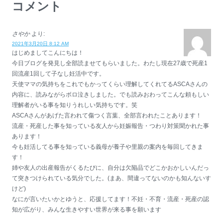
コメント
さやか
より:
2021年3月20日 8:12 AM
はじめましてこんにちは！
今日ブログを発見し全部読ませてもらいました。わたし現在27歳で死産1
回流産1回して子なし妊活中です。
天使ママの気持ちをこれでもかってくらい理解してくれてるASCAさんの
内容に、読みながらボロ泣きしました。でも読みおわってこんな頼もしい
理解者がいる事を知りうれしい気持ちです。笑
ASCAさんがあげた言われて傷つく言葉、全部言われたことあります！
流産・死産した事を知っている友人から妊娠報告・つわり対策聞かれた事
あります！
今も妊活してる事を知っている義母が養子や里親の案内を毎回してきま
す！
姉や友人の出産報告がくるたびに、自分は欠陥品でどこかおかしいんだっ
て突きつけられている気分でした。(まあ、間違ってないのかも知んないす
けど)
なにが言いたいかとゆうと、応援してます！不妊・不育・流産・死産の認
知が広がり、みんな生きやすい世界が来る事を願います