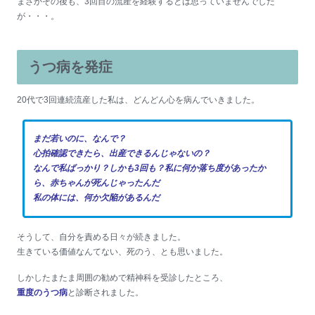
まさかその後も、3回目の流産を経験するとは思っていませんでした
が・・・。
うつ病を発症
20代で3回連続流産した私は、どんどん心を病んでいきました。
まだ若いのに、なんで？
心拍確認できたら、出産できるんじゃないの？
なんで私ばっかり？しかも3回も？
私に何か落ち度があったか
ら、赤ちゃんが死んじゃったんだ
私の体には、何か欠陥があるんだ
そうして、自分を責める日々が続きました。
生きている価値なんてない、死のう、とも思いました。
しかしたまたま周囲の勧めで精神科を受診したところ、
重度のうつ病
と診断されました。