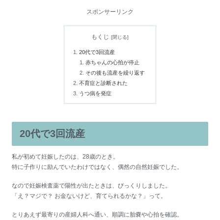
スポンサーリンク
もくじ
20代で3回流産
赤ちゃんの心拍が停止
その後も流産を繰り返す
不育症と診断された
うつ病を発症
20代で3回流産
私が初めて妊娠したのは、28歳のとき。
特に子作りに励んでいたわけではなく、偶然の自然妊娠でした。
なので妊娠検査薬で陽性が出たときは、びっくりしました。
「え？マジで？ お金ないけど、育てられるかな？」って。
とりあえず最寄りの産婦人科へ通い、順調に胎嚢や心拍を確認。