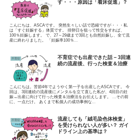
す・・・原因は「着床促進」？
こんにちは、ASCAです。 突然生々しい話で恐縮ですが・・・私
は「すぐ妊娠する」体質です。 排卵日を狙って性交をすれば、
100％妊娠します。 で、27～29歳まで3回とも自然妊娠し、全て流
産に終わりました。 「妊娠率100％...
不育症でも出産できた話 − 3回連
不育症
続の流産後、行った検査＆治療
こんにちは。苦節4年でようやく第一子を出産したASCAです。 今
回は、3回連続の流産後にメンタルを立て直した私が、4回目の妊
娠→出産に向けて行った検査＆治療法をお伝えします。 …その前
に、一点だけ。 あくまで私個人の成功事例な...
流産しても「絨毛染色体検査」
不育症
を受けられない人が多い？ ガイ
ドライン上の基準は？