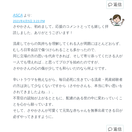
返信
ASCA
より:
2021年4月5日 3:23 PM
さやかさん、初めまして。応援のコメントとっても嬉しく拝
読しました、ありがとうございます！
流産してからの気持ちを理解してくれる人が周囲にほとんどおらず、
むしろ日常会話で傷つけられることも多かったので、
同じ立場の方の思いを代弁できれば、そして寄り添ってくださる人が
一人でも増えれば…と思ってブログを始めたのですが、
さやかさんの心の傷が少しでも和らいだのなら何よりです。
辛いトラウマを抱えながら、毎日必死に生きている流産・死産経験者
の方は決して少なくないですから（さやかさんも、本当に辛い思いを
されてきましたよね…）、
不育症の認知が上がるとともに、配慮のある世の中に変わっていくこ
とを心から願っています。
そして、さやかさんが可愛くて元気な赤ちゃんを無事出産できる日が
必ずやってきますように。
返信