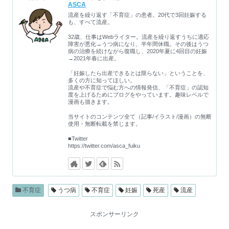
ASCA
流産を繰り返す「不育症」の患者。20代で3回妊娠する
も、すべて流産。
32歳、仕事はWebライター。流産を繰り返すうちに適応
障害が悪化→うつ病になり、半年間休職。その後はうつ
病の治療を続けながら復職し、2020年夏に4回目の妊娠
→2021年春に出産。
「妊娠したら出産できるとは限らない」ということを、
多くの方に知ってほしい。
流産や不育症で悩む方への情報発信、「不育症」の認知
度を上げるためにブログをやっています。趣味レベルで
漫画も描きます。
当サイトのコンテンツ全て（記事/イラスト/漫画）の無断
使用・無断転載を禁じます。
■Twitter
https://twitter.com/asca_fuiku
不育症
うつ病
不育症
妊娠
死産
流産
スポンサーリンク