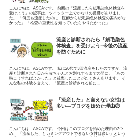
こんにちは、ASCAです。 前回の「流産したら絨毛染色体検査を
受けよう」の記事は、ツイッター上でかなりの反響がありまし
た。 「何度も流産したのに、医師から絨毛染色体検査の案内がな
かった」 「検査の重要性を知っていたらやりたかった」 ...
流産と診断されたら「絨毛染色
不育症
体検査」を受けよう−今後の流産
を防ぐために
こんにちは、ASCAです。 私は20代で3回流産をしたのですが、流
産と診断された日から赤ちゃんとお別れするまでの間に、「あの
時こうすればよかった」と後悔したことがたくさんあります。 そ
んな私の体験を交えて、「流産と診断される前に...
「流産した」と言えない女性は
不育症
多い—ブログを始めた理由②
こんにちは、ASCAです。 今回はこのブログを始めた理由の2つ
め、 「流産した、とカミングアウトできない女性は多い」という