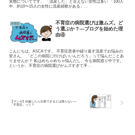
実態についてです。 「流産した」と言えない女性は多い 「100人
中、約10〜15人の女性に流産経験がある」...
不育症の病院選びは激ムズ。ど
不育症
う選ぶか？—ブログを始めた理
由④
こんにちは、ASCAです。 不育症患者や繰り返す流産でお悩みの
皆さん、 「どこの病院に行けばいいんだろう」って悩んだことあ
りませんか？ 私はめちゃめちゃ悩んだし、今も病院巡り中です。
というか、不育症の病院選びがムズすぎて手...
【マンガ】妊娠したら出産できるとは限らない—
「不育症」って？