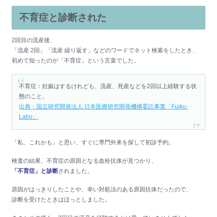
不育症と診断された
2回目の流産後、
「流産 2回」「流産 繰り返す」などのワードでネット検索をしたとき、
初めて知ったのが「不育症」という言葉でした。
不育症：妊娠はするけれども、流産、死産などを2回以上経験する状
態のこと。
出典：国立研究開発法人 日本医療研究開発機構委託事業「Fuiku-
Labo」
「私、これかも」と思い、すぐに専門外来を探して初診予約。
検査の結果、不育症の原因となる血栓抗体が見つかり、
「不育症」と診断
されました。
原因がはっきりしたことや、幸い対処法のある原因抗体だったので、
診断を受けたときはほっとしました。