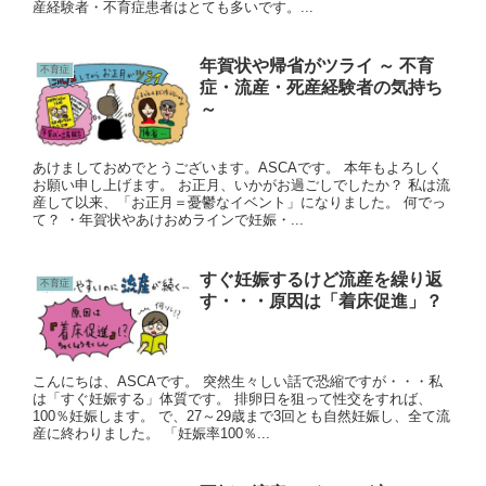
産経験者・不育症患者はとても多いです。...
年賀状や帰省がツライ ～ 不育
不育症
症・流産・死産経験者の気持ち
～
あけましておめでとうございます。ASCAです。 本年もよろしく
お願い申し上げます。 お正月、いかがお過ごしでしたか？ 私は流
産して以来、「お正月＝憂鬱なイベント」になりました。 何でっ
て？ ・年賀状やあけおめラインで妊娠・...
すぐ妊娠するけど流産を繰り返
不育症
す・・・原因は「着床促進」？
こんにちは、ASCAです。 突然生々しい話で恐縮ですが・・・私
は「すぐ妊娠する」体質です。 排卵日を狙って性交をすれば、
100％妊娠します。 で、27～29歳まで3回とも自然妊娠し、全て流
産に終わりました。 「妊娠率100％...