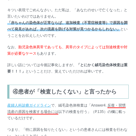
キツい表現でごめんなさい。ただ私は、「あなたのせいで亡くなった」と
言いたいわけではありません。
「赤ちゃんの染色体が正常ならば、追加検査（不育症検査等）で原因を調
べて発見があれば、次の流産を防げる対策が見つかるかもしれない」
とい
うことをお伝えしたいのです。
なお、
胎児染色体異常であっても、異常のタイプによっては別途検査や対
策が必要なケース
もあります。
詳しい話については今後記事化しますが、
「とにかく絨毛染色体検査は重
要！！！」
ということだけ、覚えていただければ幸いです。
④患者が「検査したくない」と言ったから
産婦人科診療ガイドライン
で、絨毛染色体検査は「Answer4.
反復・習慣
流産の原因を検索する場合には
以下の検査を行う」（P.135）の欄に載っ
ているだけです。
つまり、「特に原因を知りたくない」というの患者さんには検査を行わな
い、ということでしょう。