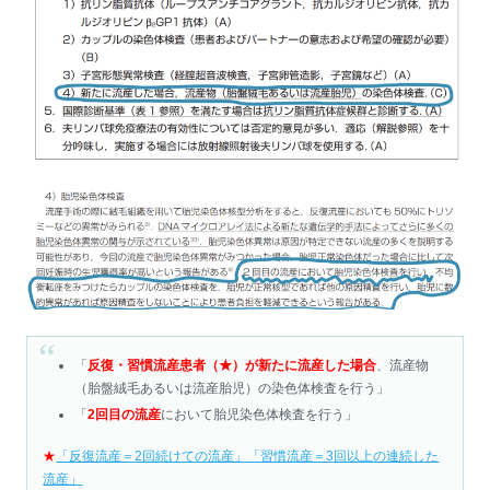
「
反復・習慣流産患者（★）が新たに流産した場合
、流産物
（胎盤絨毛あるいは流産胎児）の染色体検査を行う」
「
2回目の流産
において胎児染色体検査を行う」
★
「反復流産＝2回続けての流産」「習慣流産＝3回以上の連続した
流産」