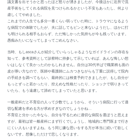
議文書を出そうかと思ったほど怒りが湧きましたが、今後ほかに近所で流
産手術をしてくれる病院を見つけられるかという不安もあったし、何より
虚しくてやめました。
これまでの人生でも多分一番くらい弱っていた時に、トラウマになるよう
な病院での体験でしたが、夫に話してもピンと来ないようだし、ほかに打
ち明けられる相手もおらず、ただ悔しかった気持ちが今も残っています。
愚痴みたいになってしまってごめんなさい。
当時、もしascaさんが紹介していらっしゃるようなガイドラインの存在を
知って、参考資料として診察時に持参して示していれば、あんな悔しい想
いはしなくて良かったのかもしれません。自分は30代半ばで職業柄も面の
皮が厚い方なので、医師や看護師にムカつきながらも丁重に説得して院内
の手続きを調べてもらい、最終的には検査予約できましたが、もし自分が
もっとずっと若かったり、控えめな性格だったり、ショックで弱りきって
いたら、もう遠慮して諦めてしまっていたと思います。
一般産科だと不育症の人って少数でしょうから、そういう病院に行って適
切な配慮を求める方が求めすぎなのでしょうかね…
不育症と分かった今なら、自分を守るために適切な病院を選ぼうと思えま
すが、最初は皆一般産科にまず行くでしょうし、地域的に専門医まで行き
にくい人もいますよね。もう同じ嫌な思いをする方が本当に続いて欲しく
ないです。想像しただけで悲しくなります。