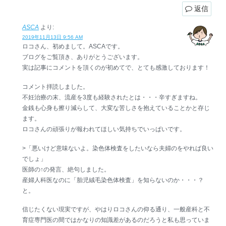
返信
ASCA
より:
2019年11月13日 9:56 AM
ロコさん、初めまして。ASCAです。
ブログをご覧頂き、ありがとうございます。
実は記事にコメントを頂くのが初めてで、とても感激しております！
コメント拝読しました。
不妊治療の末、流産を3度も経験されたとは・・・辛すぎますね。
金銭も心身も擦り減らして、大変な苦しさを抱えていることかと存じ
ます。
ロコさんの頑張りが報われてほしい気持ちでいっぱいです。
>「悪いけど意味ないよ。染色体検査をしたいなら夫婦のをやれば良い
でしょ」
医師の↑の発言、絶句しました。
産婦人科医なのに「胎児絨毛染色体検査」を知らないのか・・・？
と。
信じたくない現実ですが、やはりロコさんの仰る通り、一般産科と不
育症専門医の間ではかなりの知識差があるのだろうと私も思っていま