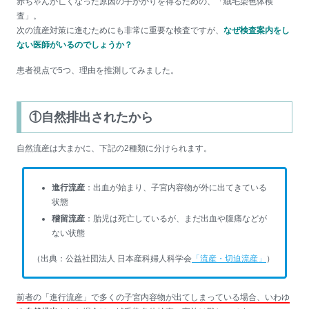
赤ちゃんが亡くなった原因の手がかりを得るための、「絨毛染色体検
査」。
次の流産対策に進むためにも非常に重要な検査ですが、
なぜ検査案内をし
ない医師がいるのでしょうか？
患者視点で5つ、理由を推測してみました。
①自然排出されたから
自然流産は大まかに、下記の2種類に分けられます。
進行流産
：出血が始まり、子宮内容物が外に出てきている
状態
稽留流産
：胎児は死亡しているが、まだ出血や腹痛などが
ない状態
（出典：公益社団法人 日本産科婦人科学会
「流産・切迫流産」
）
前者の「進行流産」で多くの子宮内容物が出てしまっている場合、いわゆ