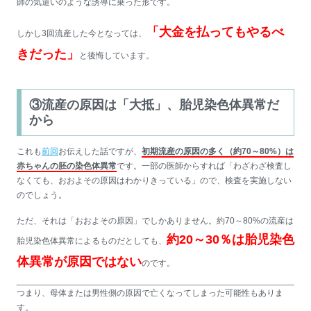
師の気遣いのような誘導に乗った形です。
「大金を払ってもやるべ
しかし3回流産した今となっては、
きだった」
と後悔しています。
③流産の原因は「大抵」、胎児染色体異常だ
から
これも
前回
お伝えした話ですが、
初期流産の原因の多く（約70～80%）は
赤ちゃんの胚の染色体異常
です。一部の医師からすれば「わざわざ検査し
なくても、おおよその原因はわかりきっている」ので、検査を実施しない
のでしょう。
ただ、それは「おおよその原因」でしかありません。約70～80%の流産は
約20～30％は胎児染色
胎児染色体異常によるものだとしても、
体異常が原因ではない
のです。
つまり、母体または男性側の原因で亡くなってしまった可能性もありま
す。