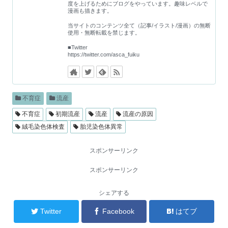
度を上げるためにブログをやっています。趣味レベルで
漫画も描きます。
当サイトのコンテンツ全て（記事/イラスト/漫画）の無断
使用・無断転載を禁じます。
■Twitter
https://twitter.com/asca_fuiku
不育症
流産
不育症
初期流産
流産
流産の原因
絨毛染色体検査
胎児染色体異常
スポンサーリンク
スポンサーリンク
シェアする
Twitter
Facebook
はてブ