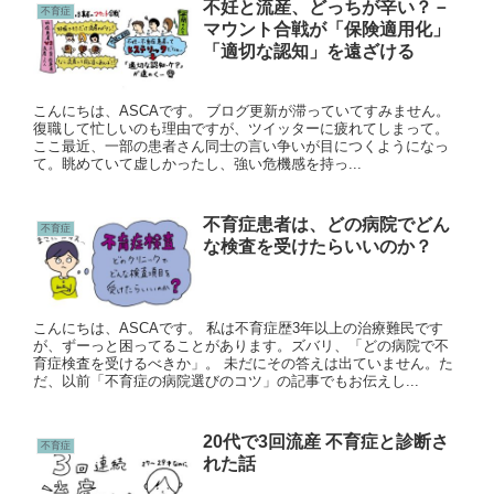
不妊と流産、どっちが辛い？－
不育症
マウント合戦が「保険適用化」
「適切な認知」を遠ざける
こんにちは、ASCAです。 ブログ更新が滞っていてすみません。
復職して忙しいのも理由ですが、ツイッターに疲れてしまって。
ここ最近、一部の患者さん同士の言い争いが目につくようになっ
て。眺めていて虚しかったし、強い危機感を持っ...
不育症患者は、どの病院でどん
不育症
な検査を受けたらいいのか？
こんにちは、ASCAです。 私は不育症歴3年以上の治療難民です
が、ずーっと困ってることがあります。ズバリ、「どの病院で不
育症検査を受けるべきか」。 未だにその答えは出ていません。た
だ、以前「不育症の病院選びのコツ」の記事でもお伝えし...
20代で3回流産 不育症と診断さ
不育症
れた話