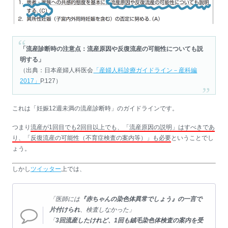
「流産診断時の注意点：流産原因や反復流産の可能性についても説
明する」
（出典：日本産婦人科医会
「産婦人科診療ガイドライン－産科編
2017」
P.127）
これは「妊娠12週未満の流産診断時」のガイドラインです。
つまり
流産が1回目でも2回目以上でも、「流産原因の説明」はすべきであ
り、「反復流産の可能性（不育症検査の案内等）」も必要
ということでし
ょう。
しかし
ツイッター
上では、
「医師には
『赤ちゃんの染色体異常でしょう』の一言で
片付けられ
、検査しなかった」
「
3回流産したけれど、1回も絨毛染色体検査の案内を受