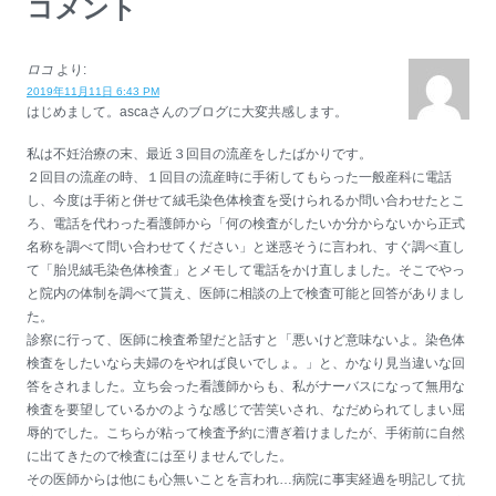
コメント
ロコ
より:
2019年11月11日 6:43 PM
はじめまして。ascaさんのブログに大変共感します。
私は不妊治療の末、最近３回目の流産をしたばかりです。
２回目の流産の時、１回目の流産時に手術してもらった一般産科に電話
し、今度は手術と併せて絨毛染色体検査を受けられるか問い合わせたとこ
ろ、電話を代わった看護師から「何の検査がしたいか分からないから正式
名称を調べて問い合わせてください」と迷惑そうに言われ、すぐ調べ直し
て「胎児絨毛染色体検査」とメモして電話をかけ直しました。そこでやっ
と院内の体制を調べて貰え、医師に相談の上で検査可能と回答がありまし
た。
診察に行って、医師に検査希望だと話すと「悪いけど意味ないよ。染色体
検査をしたいなら夫婦のをやれば良いでしょ。」と、かなり見当違いな回
答をされました。立ち会った看護師からも、私がナーバスになって無用な
検査を要望しているかのような感じで苦笑いされ、なだめられてしまい屈
辱的でした。こちらが粘って検査予約に漕ぎ着けましたが、手術前に自然
に出てきたので検査には至りませんでした。
その医師からは他にも心無いことを言われ…病院に事実経過を明記して抗