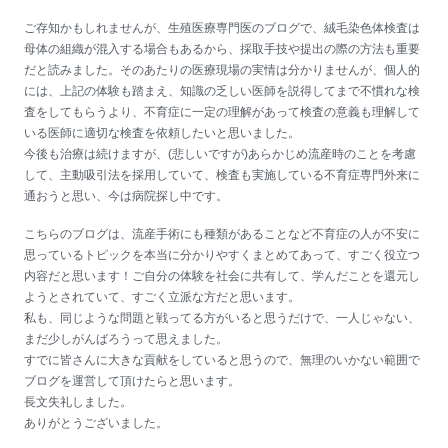
ご存知かもしれませんが、生殖医療専門医のブログで、絨毛染色体検査は
母体の組織が混入する場合もあるから、採取手技や提出の際の方法も重要
だと読みました。そのあたりの医療現場の実情は分かりませんが、個人的
には、上記の体験も踏まえ、知識の乏しい医師を説得してまで不慣れな検
査をしてもらうより、不育症に一定の理解があって検査の意義も理解して
いる医師に適切な検査を依頼したいと思いました。
今後も治療は続けますが、(悲しいですが)あらかじめ流産時のことを考慮
して、主動吸引法を採用していて、検査も実施している不育症専門外来に
通おうと思い、今は病院探し中です。
こちらのブログは、流産手術にも種類があることなど不育症の人が不安に
思っているトピックを本当に分かりやすくまとめてあって、すごく役立つ
内容だと思います！ご自分の体験を社会に共有して、学んだことを還元し
ようとされていて、すごく立派な方だと思います。
私も、同じような問題と戦ってる方がいると思うだけで、一人じゃない、
まだ少しがんばろうって思えました。
すでに皆さんに大きな貢献をしていると思うので、無理のいかない範囲で
ブログを運営して頂けたらと思います。
長文失礼しました。
ありがとうございました。