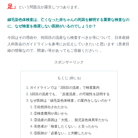
足」
という問題点が露呈しつつあります。
絨毛染色体検査は、亡くなった赤ちゃんの死因を解明する重要な検査なの
に、なぜ検査を推奨しない医師がいるのでしょうか？
今回はその理由や、何回目の流産なら検査すべきか等について、日本産婦
人科医会のガイドラインを参考にお伝えしていきたいと思います（患者目
線の情報なので、間違い等があってもご容赦ください）。
スポンサーリンク
もくじ
ガイドラインでは「2回目の流産」で検査案内
1回目の流産でも、「反復流産」の可能性を説明する
なぜ医師は「絨毛染色体検査」の案内をしないのか？
①自然排出されたから
②検査費用が高いから
③流産の原因は「大抵」、胎児染色体異常だから
④患者が「検査したくない」と言ったから
⑤医師が「必要ない」と判断したから