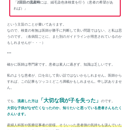
「
2回目の流産時
には、絨毛染色体検査を行う（患者の希望があ
れば）」
という主旨のことが書いてあります。
なので、検査の有無は医師が勝手に判断して良い問題ではない、と私は思
うのです。（各病院ごとに、また別のガイドラインが用意されているのか
もしれませんが・・・）
***
確かに医師は専門家です。患者は素人に過ぎず、知識は乏しいです。
私のような患者が、口を出して良い話ではないかもしれません。医師から
すれば、この記事もツッコミどころ満載かもしれません。申し訳ありませ
ん。
「大切な我が子を失った」
でも、
流産した方は
のです。
大切な子供がなぜ亡くなったのか、知りたいと思っている患者さんもたく
さんいます。
産婦人科医や医療従事者の皆様、そういった患者側の気持ちも汲んでいた