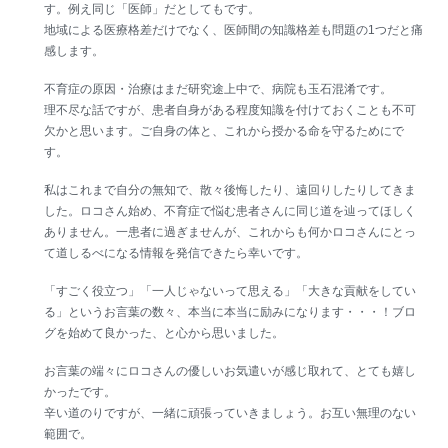
す。例え同じ「医師」だとしてもです。
地域による医療格差だけでなく、医師間の知識格差も問題の1つだと痛
感します。
不育症の原因・治療はまだ研究途上中で、病院も玉石混淆です。
理不尽な話ですが、患者自身がある程度知識を付けておくことも不可
欠かと思います。ご自身の体と、これから授かる命を守るためにで
す。
私はこれまで自分の無知で、散々後悔したり、遠回りしたりしてきま
した。ロコさん始め、不育症で悩む患者さんに同じ道を辿ってほしく
ありません。一患者に過ぎませんが、これからも何かロコさんにとっ
て道しるべになる情報を発信できたら幸いです。
「すごく役立つ」「一人じゃないって思える」「大きな貢献をしてい
る」というお言葉の数々、本当に本当に励みになります・・・！ブロ
グを始めて良かった、と心から思いました。
お言葉の端々にロコさんの優しいお気遣いが感じ取れて、とても嬉し
かったです。
辛い道のりですが、一緒に頑張っていきましょう。お互い無理のない
範囲で。