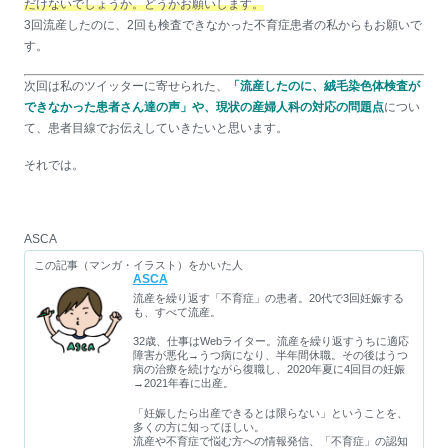
だけないでしょうか。どうかお願いします。
3回流産したのに、2回も検査できなかった不育症患者の私からもお願いで
す。
次回は私のツイッターに寄せられた、
「流産したのに、絨毛染色体検査が
できなかった患者さん達の声」や、現状の産婦人科の対応の問題点
につい
て、患者目線でお伝えしていきたいと思います。
それでは。
ASCA
この記事（マンガ・イラスト）をかいた人
ASCA
流産を繰り返す「不育症」の患者。20代で3回妊娠する
も、すべて流産。
32歳、仕事はWebライター。流産を繰り返すうちに適応
障害が悪化→うつ病になり、半年間休職。その後はうつ
病の治療を続けながら復職し、2020年夏に4回目の妊娠
→2021年春に出産。
「妊娠したら出産できるとは限らない」ということを、
多くの方に知ってほしい。
流産や不育症で悩む方への情報発信、「不育症」の認知