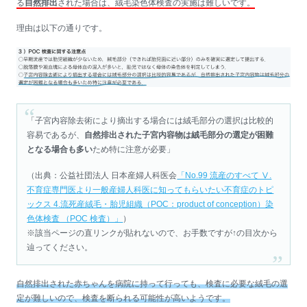
る
自然排出
された場合は、絨毛染色体検査の実施は難しいです。
理由は以下の通りです。
「子宮内容除去術により摘出する場合には絨毛部分の選択は比較的
容易であるが、
自然排出された子宮内容物は絨毛部分の選定が困難
となる場合も多い
ため特に注意が必要」
（出典：公益社団法人 日本産婦人科医会
「No.99 流産のすべて Ⅴ.
不育症専門医より一般産婦人科医に知ってもらいたい不育症のトピ
ックス 4.流死産絨毛・胎児組織（POC：product of conception）染
色体検査 （POC 検査）」
）
※該当ページの直リンクが貼れないので、お手数ですが↑の目次から
辿ってください。
自然排出された赤ちゃんを病院に持って行っても、検査に必要な絨毛の選
定が難しいので、検査を断られる可能性が高いようです。