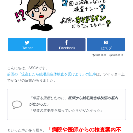
Twitter
Facebook
はてブ
2019.11.04
2019.09.17
こんにちは、ASCAです。
前回の「流産したら絨毛染色体検査を受けよう」の記事
は、ツイッター上
でかなりの反響がありました。
「何度も流産したのに、
医師から絨毛染色体検査の案内
がなかった
」
「検査の重要性を知っていたらやりたかった」
「病院や医師からの検査案内不
といった声が多々届き、