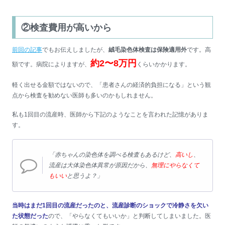
②検査費用が高いから
前回の記事
でもお伝えしましたが、
絨毛染色体検査は保険適用外
です。高
約2〜8万円
額です。病院によりますが、
くらいかかります。
軽く出せる金額ではないので、「患者さんの経済的負担になる」という観
点から検査を勧めない医師も多いのかもしれません。
私も1回目の流産時、医師から下記のようなことを言われた記憶がありま
す。
「赤ちゃんの染色体を調べる検査もあるけど、
高いし
、
流産は大体染色体異常が原因だから、
無理にやらなくて
もいい
と思うよ？」
当時はまだ1回目の流産だったのと、流産診断のショックで冷静さを欠い
た状態だった
ので、「やらなくてもいいか」と判断してしまいました。医