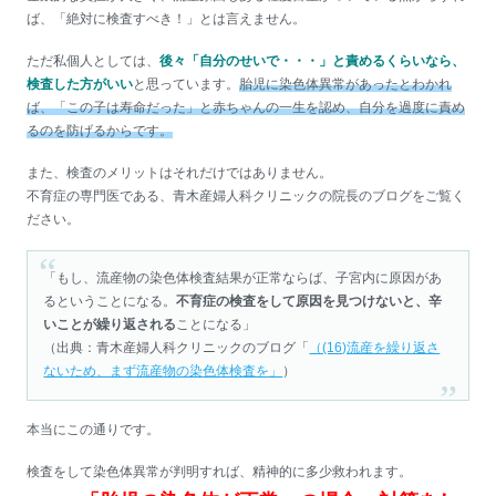
ば、「絶対に検査すべき！」とは言えません。
ただ私個人としては、
後々「自分のせいで・・・」と責めるくらいなら、
検査した方がいい
と思っています。
胎児に染色体異常があったとわかれ
ば、「この子は寿命だった」と赤ちゃんの一生を認め、自分を過度に責め
るのを防げるからです。
また、検査のメリットはそれだけではありません。
不育症の専門医である、青木産婦人科クリニックの院長のブログをご覧く
ださい。
「もし、流産物の染色体検査結果が正常ならば、子宮内に原因があ
るということになる。
不育症の検査をして原因を見つけないと、辛
いことが繰り返される
ことになる」
（出典：青木産婦人科クリニックのブログ「
（(16)流産を繰り返さ
ないため、まず流産物の染色体検査を」
）
本当にこの通りです。
検査をして染色体異常が判明すれば、精神的に多少救われます。