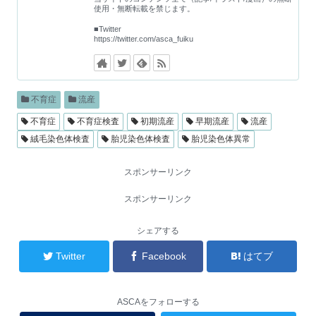
使用・無断転載を禁じます。
■Twitter
https://twitter.com/asca_fuiku
不育症
流産
不育症
不育症検査
初期流産
早期流産
流産
絨毛染色体検査
胎児染色体検査
胎児染色体異常
スポンサーリンク
スポンサーリンク
シェアする
Twitter
Facebook
はてブ
ASCAをフォローする