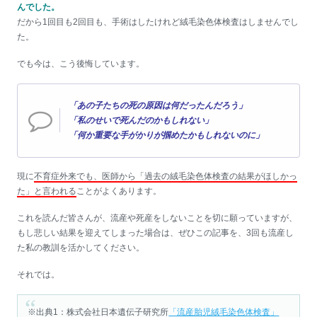
んでした。
だから1回目も2回目も、手術はしたけれど絨毛染色体検査はしませんでし
た。
でも今は、こう後悔しています。
「あの子たちの死の原因は何だったんだろう」
「私のせいで死んだのかもしれない」
「何か重要な手がかりが掴めたかもしれないのに」
現に
不育症外来でも、医師から「過去の絨毛染色体検査の結果がほしかっ
た」と言われる
ことがよくあります。
これを読んだ皆さんが、流産や死産をしないことを切に願っていますが、
もし悲しい結果を迎えてしまった場合は、ぜひこの記事を、3回も流産し
た私の教訓を活かしてください。
それでは。
※出典1：株式会社日本遺伝子研究所
「流産胎児絨毛染色体検査」