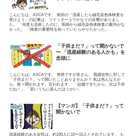
こんにちは、ASCAです。 前回の「流産したら絨毛染色体検査を
受けよう」の記事は、ツイッター上でかなりの反響がありまし
た。 「何度も流産したのに、医師から絨毛染色体検査の案内がな
かった」 「検査の重要性を知っていたらやりたかった」 ...
「子供まだ？」って聞かないで
不育症
〜 「流産経験のある人かも」を
念頭に
こんにちは、ASCAです。 突然ですが皆さん、 既婚女性に対して
「子供まだ？」って聞いたことありませんか？ 私は色んな人か
ら、散々聞かれます。言われます。 「結婚できたから、次は子供
だね！」 「若いうちに産んだほうがい...
【マンガ】「子供まだ？」って
マンガ
聞かないで
流産経験のある女性は、約100人に10〜15人とされています。 も