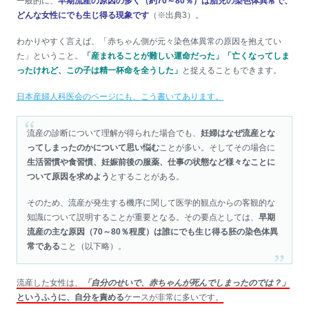
一般的に、
早期流産の原因の多く（約70～80％）は胎児の染色体異常で、
どんな女性にでも生じ得る現象です
（※出典3）。
わかりやすく言えば、「赤ちゃん側が元々染色体異常の原因を抱えてい
た」ということ。
「産まれることが難しい運命だった」「亡くなってしま
ったけれど、この子は精一杯命を全うした」
と捉えることもできます。
日本産婦人科医会のページにも、こう書いてあります。
流産の診断について理解が得られた場合でも、
妊婦はなぜ流産とな
ってしまったのかについて思い悩む
ことが多い。そしてその場合に
生活習慣や食習慣、妊娠前後の服薬、仕事の状態など様々なことに
ついて原因を求めよう
とすることがある。
そのため、流産が発生する機序に関して医学的観点からの客観的な
知識について説明することが重要となる。その要点としては、
早期
流産の主な原因（70～80％程度）は誰にでも生じ得る胚の染色体異
常である
こと（以下略）。
流産した女性は、
「自分のせいで、赤ちゃんが死んでしまったのでは？」
というふうに、自分を責める
ケースが非常に多いです。