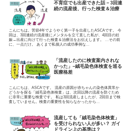
不育症でも出産できた話 − 3回連
不育症
続の流産後、行った検査＆治療
こんにちは。苦節4年でようやく第一子を出産したASCAです。 今
回は、3回連続の流産後にメンタルを立て直した私が、4回目の妊
娠→出産に向けて行った検査＆治療法をお伝えします。 …その前
に、一点だけ。 あくまで私個人の成功事例な...
「流産したのに検査案内されな
不育症
かった」−絨毛染色体検査を巡る
医療格差
こんにちは、ASCAです。 流産の原因が赤ちゃんの染色体異常か
どうかを探る「絨毛染色体検査」は、次回以降の流産を防ぐため
に非常に重要な検査です。 私は3回流産しましたが、2回目まで検
査していません。検査の重要性を知らなかったから...
流産しても「絨毛染色体検査」
不育症
を受けられない人が多い？ ガイ
ドライン上の基準は？