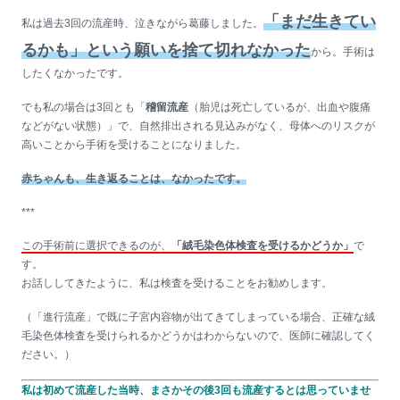
「まだ生きてい
私は過去3回の流産時、泣きながら葛藤しました。
るかも」という願いを捨て切れなかった
から。手術は
したくなかったです。
でも私の場合は3回とも「
稽留流産
（胎児は死亡しているが、出血や腹痛
などがない状態）」で、自然排出される見込みがなく、母体へのリスクが
高いことから手術を受けることになりました。
赤ちゃんも、生き返ることは、なかったです。
***
この手術前に選択できるのが、
「絨毛染色体検査を受けるかどうか」
で
す。
お話ししてきたように、私は検査を受けることをお勧めします。
（「進行流産」で既に子宮内容物が出てきてしまっている場合、正確な絨
毛染色体検査を受けられるかどうかはわからないので、医師に確認してく
ださい。）
私は初めて流産した当時、まさかその後3回も流産するとは思っていませ