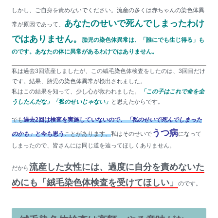
しかし、ご自身を責めないでください。流産の多くは赤ちゃんの染色体異
あなたのせいで死んでしまったわけ
常が原因であって、
ではありません。
胎児の染色体異常は、「誰にでも生じ得る」も
のです。あなたの体に異常があるわけではありません。
私は過去3回流産しましたが、この絨毛染色体検査をしたのは、3回目だけ
です。結果、胎児の染色体異常が検出されました。
私はこの結果を知って、少し心が救われました。
「この子はこれで命を全
うしたんだな」「私のせいじゃない」
と思えたからです。
でも
過去2回は検査を実施していないので、
「私のせいで死んでしまった
うつ病
のかも」
と今も思う
ことがあります。
私はそのせいで
になって
しまったので、皆さんには同じ道を辿ってほしくありません。
流産した女性には、過度に自分を責めないた
だから
めにも「絨毛染色体検査を受けてほしい」
のです。