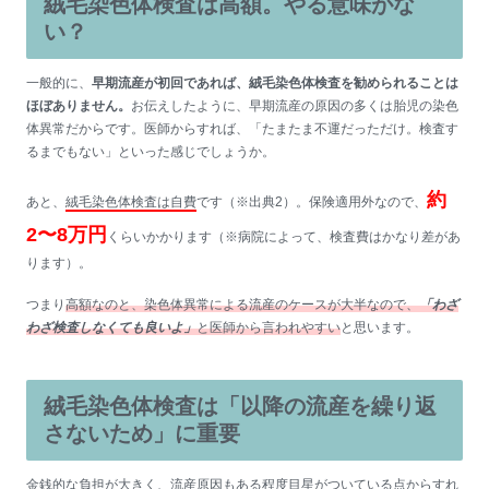
絨毛染色体検査は高額。やる意味がな
い？
一般的に、
早期流産が初回であれば、絨毛染色体検査を勧められることは
ほぼありません。
お伝えしたように、早期流産の原因の多くは胎児の染色
体異常だからです。医師からすれば、「たまたま不運だっただけ。検査す
るまでもない」といった感じでしょうか。
約
あと、
絨毛染色体検査は自費
です（※出典2）。保険適用外なので、
2〜8万円
くらいかかります（※病院によって、検査費はかなり差があ
ります）。
つまり
高額なのと、染色体異常による流産のケースが大半なので、
「わざ
わざ検査しなくても良いよ」
と医師から言われやすい
と思います。
絨毛染色体検査は「以降の流産を繰り返
さないため」に重要
金銭的な負担が大きく、流産原因もある程度目星がついている点からすれ