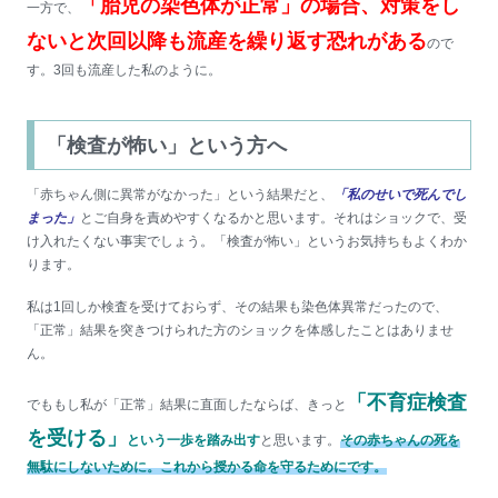
「胎児の染色体が正常」の場合、対策をし
一方で、
ないと次回以降も流産を繰り返す恐れがある
ので
す。3回も流産した私のように。
「検査が怖い」という方へ
「赤ちゃん側に異常がなかった」という結果だと、
「私のせいで死んでし
まった」
とご自身を責めやすくなるかと思います。それはショックで、受
け入れたくない事実でしょう。「検査が怖い」というお気持ちもよくわか
ります。
私は1回しか検査を受けておらず、その結果も染色体異常だったので、
「正常」結果を突きつけられた方のショックを体感したことはありませ
ん。
「不育症検査
でももし私が「正常」結果に直面したならば、きっと
を受ける」
という一歩を踏み出す
と思います。
その赤ちゃんの死を
無駄にしないために。これから授かる命を守るためにです。