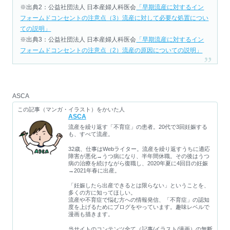
※出典2：公益社団法人 日本産婦人科医会
「早期流産に対するイン
フォームドコンセントの注意点（3）流産に対して必要な処置につい
ての説明」
※出典3：公益社団法人 日本産婦人科医会
「早期流産に対するイン
フォームドコンセントの注意点（2）流産の原因についての説明」
ASCA
この記事（マンガ・イラスト）をかいた人
ASCA
流産を繰り返す「不育症」の患者。20代で3回妊娠する
も、すべて流産。
32歳、仕事はWebライター。流産を繰り返すうちに適応
障害が悪化→うつ病になり、半年間休職。その後はうつ
病の治療を続けながら復職し、2020年夏に4回目の妊娠
→2021年春に出産。
「妊娠したら出産できるとは限らない」ということを、
多くの方に知ってほしい。
流産や不育症で悩む方への情報発信、「不育症」の認知
度を上げるためにブログをやっています。趣味レベルで
漫画も描きます。
当サイトのコンテンツ全て（記事/イラスト/漫画）の無断