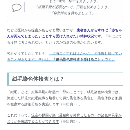
「もう1週間、様子を見ましょう」
「掻爬手術が必要なので、日程を決めましょう」
「自然排出を待ちましょう」
などと医師から提案があるかと思いますが、
患者さんからすれば「赤ちゃ
んが死んでしまった」ことすら受け入れがたい精神状況
です。「今はとて
も冷静に考えられない」というのが当然の心境かと思います。
私もそうでした。でも今、
「当時こうすればよかった」と後悔し続けてい
ることがあります。それは、
「絨毛染色体検査を受けること」
です。
絨毛染色体検査とは？
「絨毛」とは、妊娠早期の胎盤の一部のことです。絨毛染色体検査では、
流産した胎児の絨毛組織を培養して得た染色体を染色し、染色体数と形態
を観察する詳細分析を実施します（※出典1）。
これによって、
流産の原因が胚（受精卵が発育したもの）の染色体異常か
どうかを確認することができます
（※出典2）。